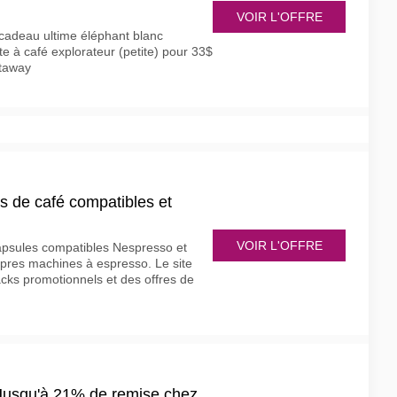
VOIR L'OFFRE
cadeau ultime éléphant blanc
e à café explorateur (petite) pour 33$
ftaway
s de café compatibles et
VOIR L'OFFRE
apsules compatibles Nespresso et
opres machines à espresso. Le site
cks promotionnels et des offres de
Jusqu'à 21% de remise chez