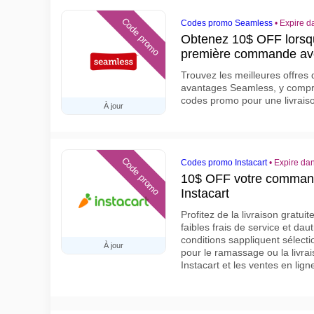
Code promo
Codes promo Seamless
•
Expire d
Obtenez 10$ OFF lorsq
première commande av
Trouvez les meilleures offres 
avantages Seamless, y compri
codes promo pour une livraiso
À jour
Code promo
Codes promo Instacart
•
Expire dan
10$ OFF votre comman
Instacart
Profitez de la livraison gratu
faibles frais de service et d
conditions sappliquent sélecti
À jour
pour le ramassage ou la livra
Instacart et les ventes en lig