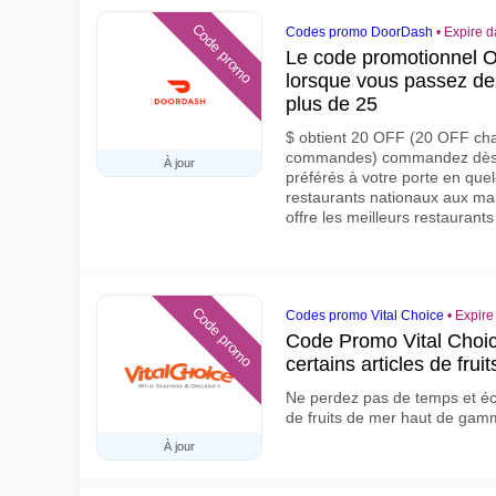
Code promo
Codes promo DoorDash
•
Expire d
Le code promotionnel 
lorsque vous passez d
plus de 25
$ obtient 20 OFF (20 OFF cha
commandes) commandez dès m
À jour
préférés à votre porte en qu
restaurants nationaux aux m
offre les meilleurs restaurants
Code promo
Codes promo Vital Choice
•
Expire
Code Promo Vital Choi
certains articles de fr
Ne perdez pas de temps et éc
de fruits de mer haut de ga
À jour