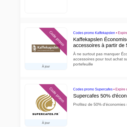
Code promo
Codes promo Kaffekapslen
•
Expir
Kaffekapslen Économise
accessoires à partir de
À ne surtout pas manquer Éco
accessoires pour tout achat s
portefeuille
À jour
Code promo
Codes promo Supercafes
•
Expire 
Supercafes 50% d'écono
Profitez de 50% d'économies 
À jour