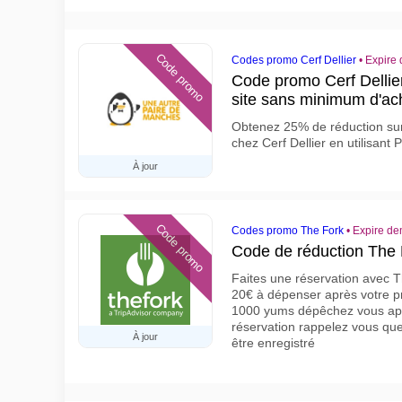
Code promo
Codes promo Cerf Dellier
•
Expire 
Code promo Cerf Dellier
site sans minimum d'ac
Obtenez 25% de réduction sur
chez Cerf Dellier en utilisant
À jour
Code promo
Codes promo The Fork
•
Expire de
Code de réduction The 
Faites une réservation avec 
20€ à dépenser après votre p
1000 yums dépêchez vous appl
réservation rappelez vous que
À jour
être enregistré