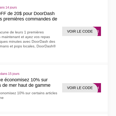
ans 14 jours
OFF de 20$ pour DoorDash
es premières commandes de
VOIR LE CODE
GTF3
cune de leurs 1 premières
aintenant et ayez vos repas
elques minutes avec DoorDash des
amans et pops locales, DoorDash®
 dans 15 jours
ce économisez 10% sur
uits de mer haut de gamme
VOIR LE CODE
FISH
onomisez 10% sur certains articles
mme