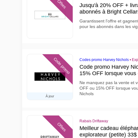
Offres
Jusqu'à 20% OFF + livra
abonnés à Bright Cellar
Garantissent l'offre et gagnen
pour les abonnés dans les vi
Code promo
Codes promo Harvey Nichols
•
Exp
Code promo Harvey Ni
15% OFF lorsque vous
Ne manquez pas la vente et v
OFF ou 15% OFF lorsque vou
Nichols
À jour
Rabais Driftaway
Offres
Meilleur cadeau éléphan
explorateur (petite) 33$ 