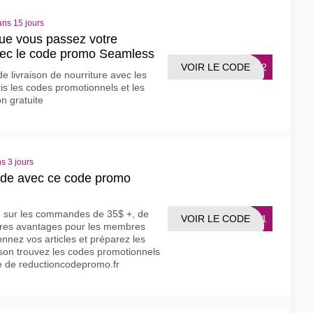
ans 15 jours
ue vous passez votre
ec le code promo Seamless
VOIR LE CODE
B872
de livraison de nourriture avec les
s les codes promotionnels et les
n gratuite
s 3 jours
de avec ce code promo
ite sur les commandes de 35$ +, de
VOIR LE CODE
E9D1
autres avantages pour les membres
onnez vos articles et préparez les
ison trouvez les codes promotionnels
ne de reductioncodepromo.fr