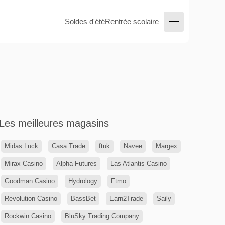
Soldes d'été
Rentrée scolaire
Les meilleures magasins
Midas Luck
Casa Trade
ftuk
Navee
Margex
Mirax Casino
Alpha Futures
Las Atlantis Casino
Goodman Casino
Hydrology
Ftmo
Revolution Casino
BassBet
Earn2Trade
Saily
Rockwin Casino
BluSky Trading Company