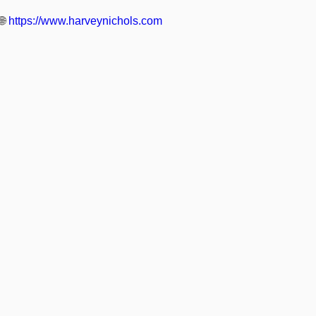
🌐
https://www.harveynichols.com