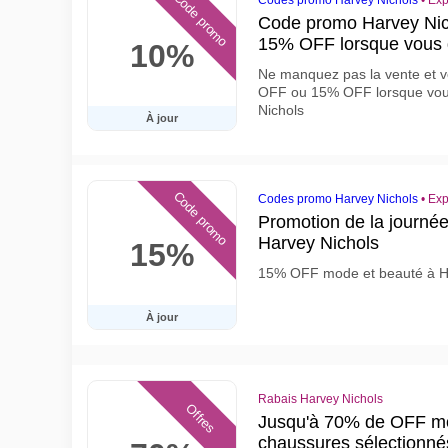
Code promo
Codes promo Harvey Nichols
•
Exp
Code promo Harvey Ni
15% OFF lorsque vous
10%
Ne manquez pas la vente et v
OFF ou 15% OFF lorsque vou
Nichols
À jour
Code promo
Codes promo Harvey Nichols
•
Exp
Promotion de la journée
Harvey Nichols
15%
15% OFF mode et beauté à H
À jour
Rabais Harvey Nichols
Offres
Jusqu'à 70% de OFF mo
chaussures sélectionné