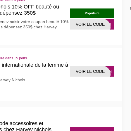
ire dans 3 jours
chols 10% OFF beauté ou
 dépensez 350$
Populaire
enez saisir votre coupon beauté 10%
VOIR LE CODE
YINT
s dépensez 350$ chez Harvey
ire dans 15 jours
 internationale de la femme à
VOIR LE CODE
WDHN
arvey Nichols
de accessoires et
s chez Harvey Nichols