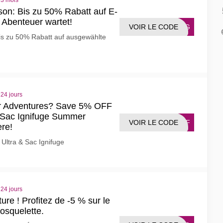
 3 mois
on: Bis zu 50% Rabatt auf E-
 Abenteuer wartet!
VOIR LE CODE
FAUG
is zu 50% Rabatt auf ausgewählte
 24 jours
r Adventures? Save 5% OFF
 Sac Ignifuge Summer
VOIR LE CODE
TAFF
re!
ltra & Sac Ignifuge
 24 jours
nture ! Profitez de -5 % sur le
squelette.