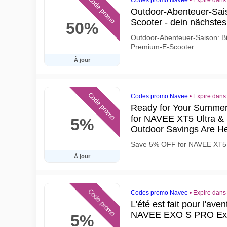
Code promo
Codes promo Navee
•
Expire dans
Outdoor-Abenteuer-Sais
Scooter - dein nächstes
50%
Outdoor-Abenteuer-Saison: B
Premium-E-Scooter
À jour
Code promo
Codes promo Navee
•
Expire dans
Ready for Your Summe
for NAVEE XT5 Ultra &
5%
Outdoor Savings Are He
Save 5% OFF for NAVEE XT5 U
À jour
Code promo
Codes promo Navee
•
Expire dans
L'été est fait pour l'ave
NAVEE EXO S PRO Exo
5%