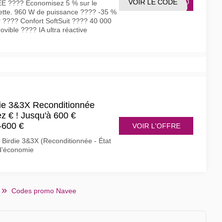
VOIR LE CODE
EEXO
EE ???? Économisez 5 % sur le
te. 960 W de puissance ???? -35 %
er ???? Confort SoftSuit ???? 40 000
vible ???? IA ultra réactive
ie 3&3X Reconditionnée
z € ! Jusqu'à 600 €
-600 €
VOIR L'OFFRE
 Birdie 3&3X (Reconditionnée - État
 d'économie
Codes promo Navee