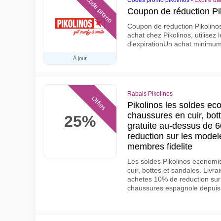
Code promo
Codes promo pikolinos
•
Expire da
Coupon de réduction Pi
Coupon de réduction Pikolino
achat chez Pikolinos, utilisez
d'expirationUn achat minimum
À jour
Rabais Pikolinos
Offres
Pikolinos les soldes ec
chaussures en cuir, bott
25%
gratuite au-dessus de 
reduction sur les model
membres fidelite
Les soldes Pikolinos economi
cuir, bottes et sandales. Livr
achetes 10% de reduction sur
chaussures espagnole depuis