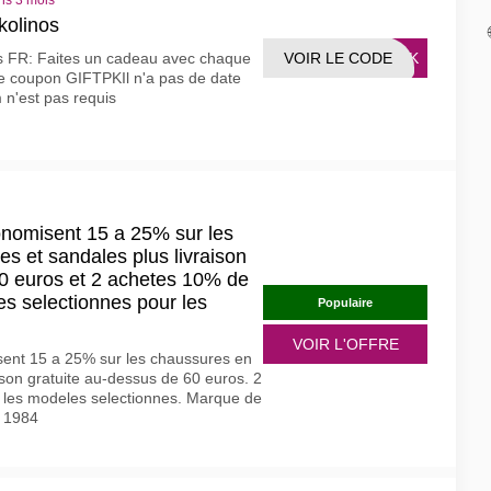
ns 3 mois
kolinos
VOIR LE CODE
FTPK
s FR: Faites un cadeau avec chaque
 le coupon GIFTPKIl n'a pas de date
 n'est pas requis
onomisent 15 a 25% sur les
es et sandales plus livraison
60 euros et 2 achetes 10% de
es selectionnes pour les
Populaire
VOIR L'OFFRE
sent 15 a 25% sur les chaussures en
aison gratuite au-dessus de 60 euros. 2
 les modeles selectionnes. Marque de
 1984