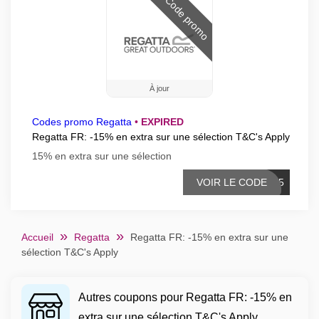
Code promo
À jour
Codes promo Regatta
•
EXPIRED
Regatta FR: -15% en extra sur une sélection T&C's Apply
15% en extra sur une sélection
VOIR LE CODE
SL15
Accueil
Regatta
Regatta FR: -15% en extra sur une
sélection T&C's Apply
Autres coupons pour Regatta FR: -15% en
extra sur une sélection T&C's Apply