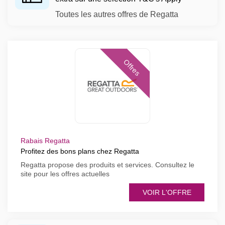
Toutes les autres offres de Regatta
Offres
Rabais Regatta
Profitez des bons plans chez Regatta
Regatta propose des produits et services. Consultez le
site pour les offres actuelles
VOIR L'OFFRE