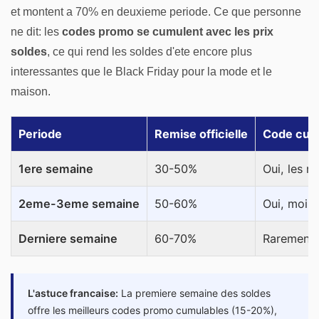
et montent a 70% en deuxieme periode. Ce que personne
ne dit: les
codes promo se cumulent avec les prix
soldes
, ce qui rend les soldes d'ete encore plus
interessantes que le Black Friday pour la mode et le
maison.
Periode
Remise officielle
Code cum
1ere semaine
30-50%
Oui, les m
2eme-3eme semaine
50-60%
Oui, moin
Derniere semaine
60-70%
Rarement
L'astuce francaise:
La premiere semaine des soldes
offre les meilleurs codes promo cumulables (15-20%),