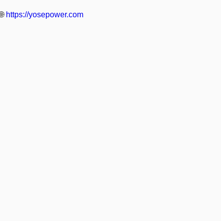
🌐
https://yosepower.com