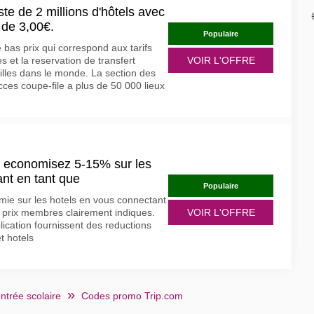
te de 2 millions d'hôtels avec
 de 3,00€.
Populaire
 bas prix qui correspond aux tarifs
 et la reservation de transfert
VOIR L'OFFRE
illes dans le monde. La section des
 acces coupe-file a plus de 50 000 lieux
: economisez 5-15% sur les
nt en tant que
Populaire
mie sur les hotels en vous connectant
 prix membres clairement indiques.
VOIR L'OFFRE
plication fournissent des reductions
t hotels
ntrée scolaire
Codes promo Trip.com