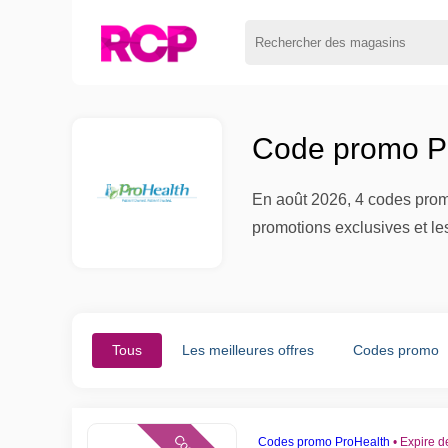
Code promo Pr
En août 2026, 4 codes promo
promotions exclusives et l
Tous
Les meilleures offres
Codes promo
Codes promo ProHealth
•
Expire 