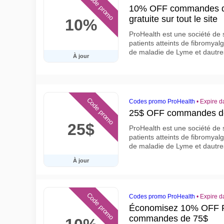
Code promo
10% OFF commandes de 
gratuite sur tout le site
10%
ProHealth est une société de 
patients atteints de fibromyal
de maladie de Lyme et dautre
À jour
Code promo
Codes promo ProHealth
•
Expire d
25$ OFF commandes de
25$
ProHealth est une société de 
patients atteints de fibromyal
de maladie de Lyme et dautre
À jour
Code promo
Codes promo ProHealth
•
Expire d
Économisez 10% OFF Pr
commandes de 75$