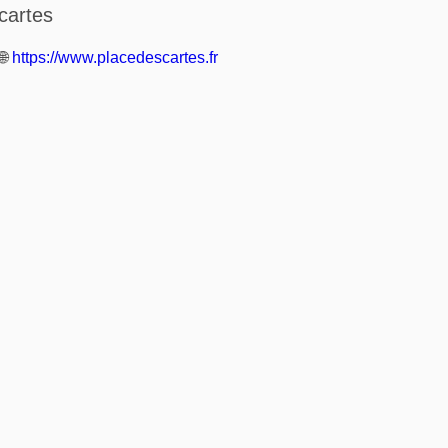
cartes
🌐
https://www.placedescartes.fr