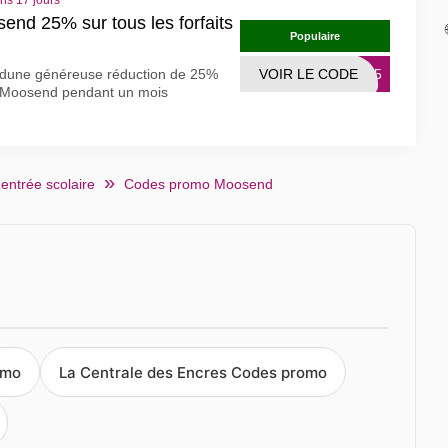
ns 17 jours
end 25% sur tous les forfaits
Populaire
iez dune généreuse réduction de 25%
VOIR LE CODE
OO25
ls Moosend pendant un mois
entrée scolaire
Codes promo Moosend
omo
La Centrale des Encres Codes promo