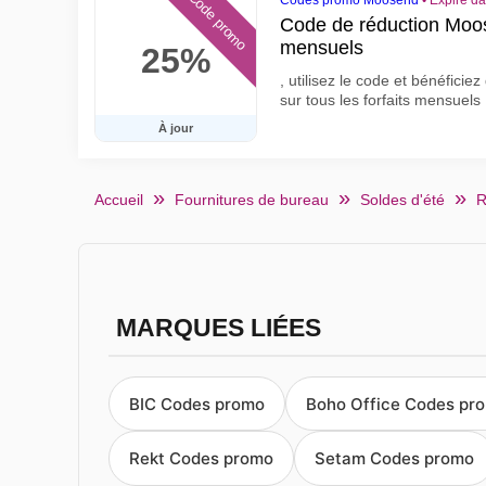
Code promo
Codes promo Moosend
•
Expire da
Code de réduction Moos
mensuels
25%
, utilisez le code et bénéfic
sur tous les forfaits mensue
À jour
Accueil
Fournitures de bureau
Soldes d'été
R
MARQUES LIÉES
BIC Codes promo
Boho Office Codes pr
Rekt Codes promo
Setam Codes promo