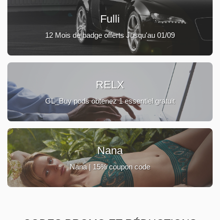
Fulli
12 Mois de badge offerts Jusqu'au 01/09
RELX
GL_Buy pods obtenez 1 essentiel gratuit
Nana
Nana | 15% coupon code