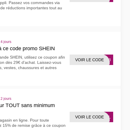
'appli. Passez vos commandes via
z de réductions importantes tout au
 4 jours
 à ce code promo SHEIN
nde SHEIN, utilisez ce coupon afin
VOIR LE CODE
IER3
ion dès 29€ d'achat. Laissez-vous
s, vestes, chaussures et autres
 2 jours
sur TOUT sans minimum
VOIR LE CODE
ONAL
agasin en ligne. Pour toute
ez 15% de remise grâce à ce coupon