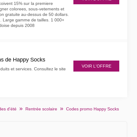
oivent 15% sur la premiere
ner colorees, sous-vetements et
on gratuite au-dessus de 50 dollars.
. Large gamme de tailles. 1 000+
doise depuis 2008
ons de Happy Socks
VOIR L'OFFRE
its et services. Consultez le site
des d'été
Rentrée scolaire
Codes promo Happy Socks