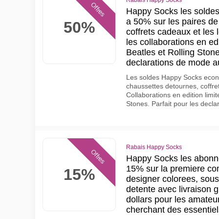
Rabais Happy Socks
Offres
Happy Socks les soldes
a 50% sur les paires de
50%
coffrets cadeaux et les
les collaborations en ed
Beatles et Rolling Ston
declarations de mode 
Les soldes Happy Socks econ
chaussettes detournes, coffre
Collaborations en edition limi
Stones. Parfait pour les decl
Rabais Happy Socks
Offres
Happy Socks les abonne
15% sur la premiere c
15%
designer colorees, sou
detente avec livraison 
dollars pour les amate
cherchant des essentie