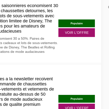
 saisonnieres economisent 30
 chaussettes detournes, les
 lots de sous-vetements avec
ition limitee de Disney, The
Populaire
es pour les amateurs de
audacieuses
VOIR L'OFFRE
omisent 30 a 50%. Paires de
ts cadeaux et lots de sous-vetements.
tee de Disney, The Beatles et Rolling
arations de mode audacieuses
s a la newsletter recoivent
ommande de chaussettes
s-vetements et vetements de
gratuite au-dessus de 50
urs de mode audacieux
Populaire
ls de qualite premium
VOIR L'OFFRE