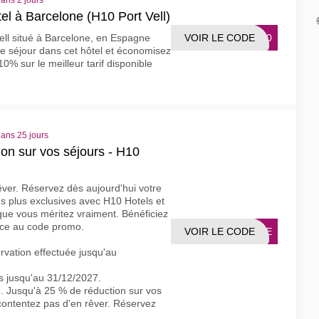
dans 2 jours
tel à Barcelone (H10 Port Vell)
VOIR LE CODE
FF10
Vell situé à Barcelone, en Espagne
e séjour dans cet hôtel et économisez
% sur le meilleur tarif disponible
dans 25 jours
on sur vos séjours - H10
ver. Réservez dès aujourd'hui votre
es plus exclusives avec H10 Hotels et
que vous méritez vraiment. Bénéficiez
âce au code promo.
VOIR LE CODE
CAPE
ervation effectuée jusqu'au
rs jusqu'au 31/12/2027.
é. Jusqu'à 25 % de réduction sur vos
contentez pas d'en rêver. Réservez