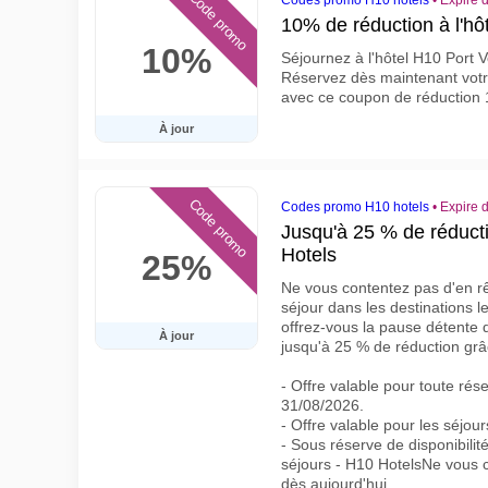
Code promo
Codes promo H10 hotels
•
Expire 
10% de réduction à l'hô
10%
Séjournez à l'hôtel H10 Port 
Réservez dès maintenant votr
avec ce coupon de réduction 10
À jour
Code promo
Codes promo H10 hotels
•
Expire 
Jusqu'à 25 % de réducti
Hotels
25%
Ne vous contentez pas d'en rê
séjour dans les destinations l
offrez-vous la pause détente 
À jour
jusqu'à 25 % de réduction gr
- Offre valable pour toute rés
31/08/2026.
- Offre valable pour les séjou
- Sous réserve de disponibilit
séjours - H10 HotelsNe vous 
dès aujourd'hui…