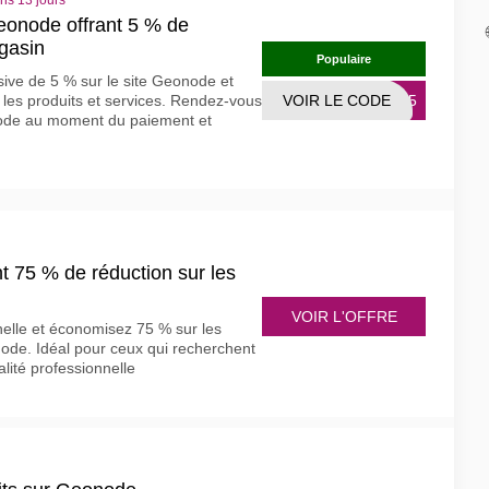
ns 13 jours
eonode offrant 5 % de
agasin
Populaire
sive de 5 % sur le site Geonode et
 les produits et services. Rendez-vous
VOIR LE CODE
ODE5
 code au moment du paiement et
 75 % de réduction sur les
VOIR L'OFFRE
nnelle et économisez 75 % sur les
ode. Idéal pour ceux qui recherchent
ité professionnelle