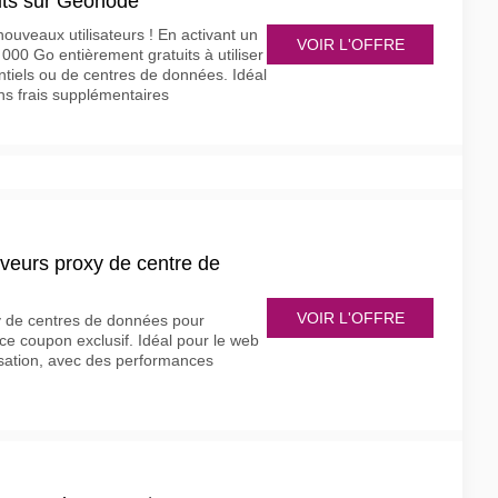
its sur Geonode
nouveaux utilisateurs ! En activant un
VOIR L'OFFRE
1 000 Go entièrement gratuits à utiliser
ntiels ou de centres de données. Idéal
ns frais supplémentaires
eurs proxy de centre de
VOIR L'OFFRE
y de centres de données pour
e coupon exclusif. Idéal pour le web
isation, avec des performances