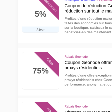
Code promo
Codes promo Geonode
•
Expire da
Coupon de réduction G
réduction sur tout le m
5%
Profitez d'une réduction exclu
faites des économies sur tous
sur la boutique, saisissez le
À jour
bénéficiez-en dès maintenant
Rabais Geonode
Offres
Coupon Geonode offrant
proxys résidentiels
75%
Profitez d'une offre exceptio
proxys résidentiels chez Geon
performance, anonymat et qual
Rabais Geonode
Offres