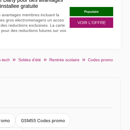
e Darty pour des avantages
installee gratuite
Populaire
s avantages membres incluant la
ur les gros electromenagers un acces
VOIR L'OFFRE
 des reductions exclusives. La carte
 pour des reductions futures sur vos
h-tech
Soldes d'été
Rentrée scolaire
Codes promo
promo
GSM55 Codes promo