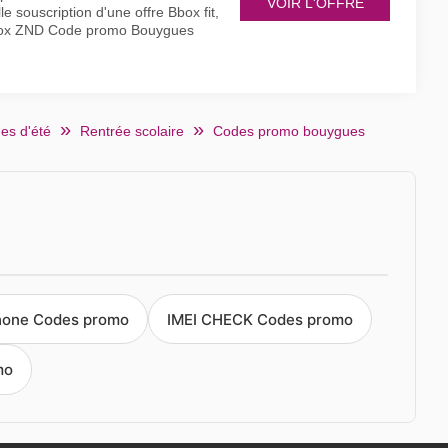
VOIR L'OFFRE
 souscription d'une offre Bbox fit,
box ZND Code promo Bouygues
es d'été
Rentrée scolaire
Codes promo bouygues
hone Codes promo
IMEI CHECK Codes promo
mo