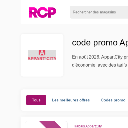
code promo Ap
En août 2026, AppartCity pro
d'économie, avec des tarifs 
Tous
Les meilleures offres
Codes promo
Rabais AppartCity