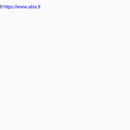
🌐
https://www.abix.fr