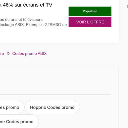
à 46% sur écrans et TV
Populaire
s écrans et téléviseurs
VOIR L'OFFRE
éstockage ABIX. Exemple : 22SM3G de
ire
Codes promo ABIX
des promo
Hopprix Codes promo
line Codes promo