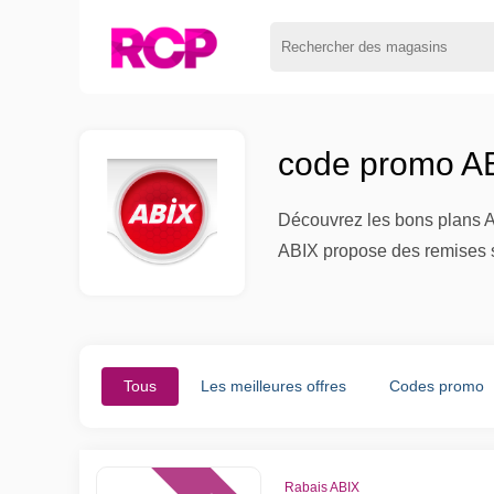
code promo AB
Découvrez les bons plans AB
ABIX propose des remises su
Tous
Les meilleures offres
Codes promo
Rabais ABIX