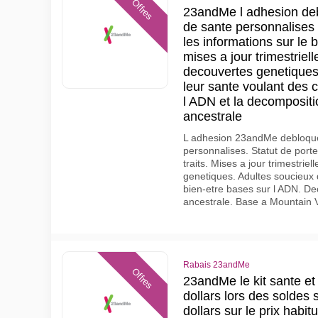
Offres
23andMe l adhesion deb
de sante personnalises i
les informations sur le b
mises a jour trimestriell
decouvertes genetiques
leur sante voulant des 
l ADN et la decompositi
ancestrale
L adhesion 23andMe debloque
personnalises. Statut de porteu
traits. Mises a jour trimestrie
genetiques. Adultes soucieux 
bien-etre bases sur l ADN. De
ancestrale. Base a Mountain 
Rabais 23andMe
Offres
23andMe le kit sante et
dollars lors des soldes
dollars sur le prix habitu