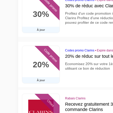
Code promo
Codes promo Clarins
•
Expire dans
30% de réduc avec Cla
30%
Profitez d'un code promotion i
Clarins Profitez d'une réduc
pouvez profiter de ce code re
À jour
Code promo
Codes promo Clarins
•
Expire dans
20% de réduc sur tout le
20%
Economisez 20% sur votre 1è
utilisant ce bon de réduction
À jour
Rabais Clarins
Offres
Recevez gratuitement 3 
commande Clarins