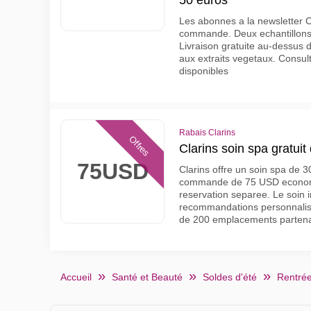
50 euros
Les abonnes a la newsletter C
commande. Deux echantillons 
Livraison gratuite au-dessus d
aux extraits vegetaux. Consult
disponibles
Rabais Clarins
Offres
Clarins soin spa gratui
75USD
Clarins offre un soin spa de 3
commande de 75 USD economi
reservation separee. Le soin 
recommandations personnalise
de 200 emplacements partena
Accueil
Santé et Beauté
Soldes d'été
Rentrée