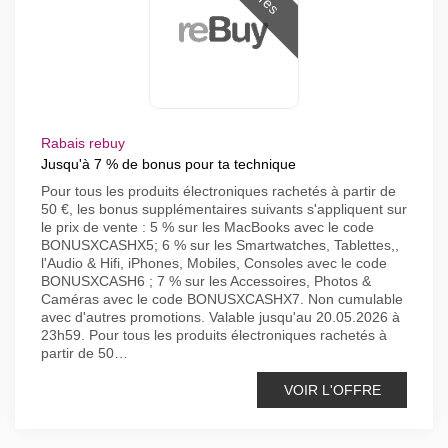
Rabais rebuy
Jusqu'à 7 % de bonus pour ta technique
Pour tous les produits électroniques rachetés à partir de
50 €, les bonus supplémentaires suivants s'appliquent sur
le prix de vente : 5 % sur les MacBooks avec le code
BONUSXCASHX5; 6 % sur les Smartwatches, Tablettes,,
l'Audio & Hifi, iPhones, Mobiles, Consoles avec le code
BONUSXCASH6 ; 7 % sur les Accessoires, Photos &
Caméras avec le code BONUSXCASHX7. Non cumulable
avec d'autres promotions. Valable jusqu'au 20.05.2026 à
23h59. Pour tous les produits électroniques rachetés à
partir de 50…
VOIR L'OFFRE