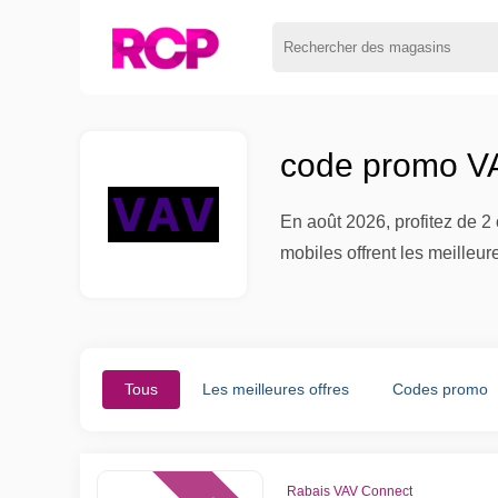
code promo VA
En août 2026, profitez de 2
mobiles offrent les meilleu
Tous
Les meilleures offres
Codes promo
Rabais VAV Connect