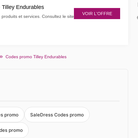
e Tilley Endurables
VOIR L'OFFRE
produits et services. Consultez le site
Codes promo Tilley Endurables
es promo
SaleDress Codes promo
odes promo