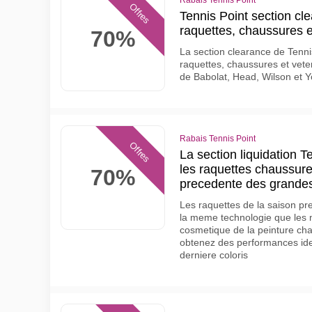
Rabais Tennis Point
Offres
Tennis Point section cl
raquettes, chaussures 
70%
La section clearance de Tenni
raquettes, chaussures et vet
de Babolat, Head, Wilson et Yo
Rabais Tennis Point
Offres
La section liquidation T
les raquettes chaussure
70%
precedente des grande
Les raquettes de la saison pr
la meme technologie que les m
cosmetique de la peinture c
obtenez des performances iden
derniere coloris