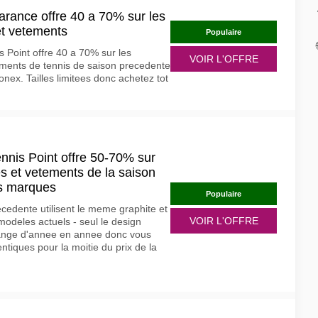
earance offre 40 a 70% sur les
et vetements
Populaire
s Point offre 40 a 70% sur les
VOIR L'OFFRE
ements de tennis de saison precedente
nex. Tailles limitees donc achetez tot
ennis Point offre 50-70% sur
s et vetements de la saison
s marques
Populaire
ecedente utilisent le meme graphite et
VOIR L'OFFRE
odeles actuels - seul le design
hange d'annee en annee donc vous
tiques pour la moitie du prix de la