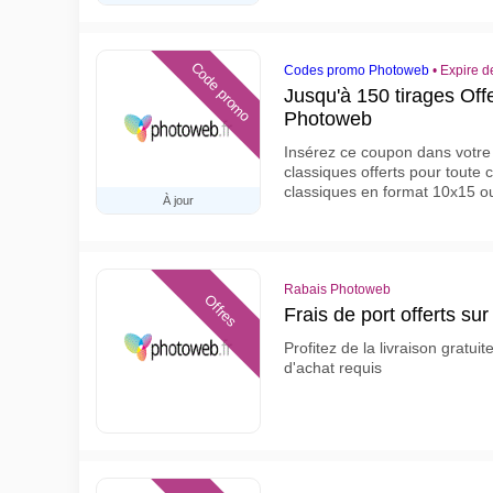
Code promo
Codes promo Photoweb
•
Expire 
Jusqu'à 150 tirages Off
Photoweb
Insérez ce coupon dans votre 
classiques offerts pour tout
classiques en format 10x15 o
À jour
Rabais Photoweb
Offres
Frais de port offerts 
Profitez de la livraison grat
d'achat requis