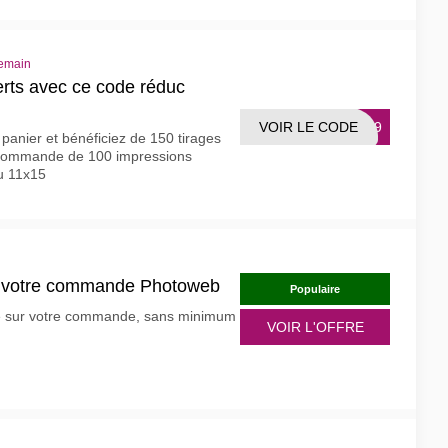
demain
erts avec ce code réduc
VOIR LE CODE
TR19
panier et bénéficiez de 150 tirages
e commande de 100 impressions
u 11x15
sur votre commande Photoweb
Populaire
uite sur votre commande, sans minimum
VOIR L'OFFRE