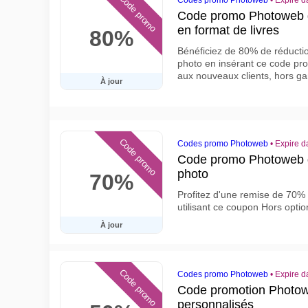
Code promo
Codes promo Photoweb
•
Expire d
Code promo Photoweb de
en format de livres
80%
Bénéficiez de 80% de réducti
photo en insérant ce code pr
aux nouveaux clients, hors 
À jour
Code promo
Codes promo Photoweb
•
Expire d
Code promo Photoweb de
photo
70%
Profitez d'une remise de 70% 
utilisant ce coupon Hors opti
À jour
Code promo
Codes promo Photoweb
•
Expire d
Code promotion Photow
personnalisés