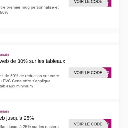
VOIR LE CODE
MG21
tre premier mug personnalisé et
e 50%
demain
web de 30% sur les tableaux
VOIR LE CODE
BL30
ez de 30% de réduction sur votre
u PVC Cette offre s'applique
 tableaux minimum
demain
eb jusqu'à 25%
VOIR LE CODE
STER
allant jusqu'à 25% sur les posters