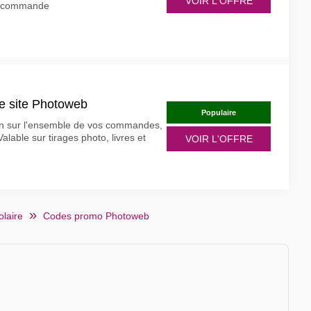
VOIR L'OFFRE
re commande
le site Photoweb
Populaire
on sur l'ensemble de vos commandes,
alable sur tirages photo, livres et
VOIR L'OFFRE
olaire
Codes promo Photoweb