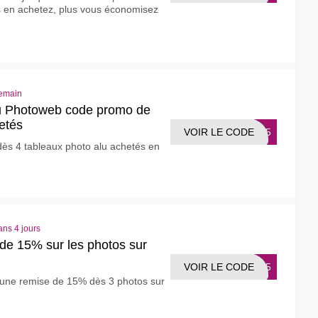
 en achetez, plus vous économisez
demain
lu Photoweb code promo de
etés
VOIR LE CODE
BL25
ès 4 tableaux photo alu achetés en
ans 4 jours
e 15% sur les photos sur
VOIR LE CODE
HT15
z une remise de 15% dès 3 photos sur