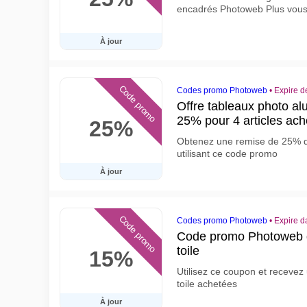
encadrés Photoweb Plus vous
À jour
Code promo
Codes promo Photoweb
•
Expire 
Offre tableaux photo a
25% pour 4 articles ach
25%
Obtenez une remise de 25% d
utilisant ce code promo
À jour
Code promo
Codes promo Photoweb
•
Expire d
Code promo Photoweb d
toile
15%
Utilisez ce coupon et receve
toile achetées
À jour