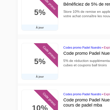
Code promo
Bénéficiez de 5% de re
5%
Store 10% de remise en appliq
votre achat connaître les nouv
À jour
Code promo
Codes promo Padel Nuestro
•
Expi
Code promo Padel Nues
5%
5% de réduction supplémentair
cubes et coupons ball tiroirs
À jour
Code promo
Codes promo Padel Nuestro
•
Expi
Code promo Padel Nuest
cours de padel mba
10%