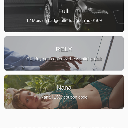
Fulli
12 Mois de badge offerts Jusqu'au 01/09
RELX
GL_Buy pods obtenez 1 essentiel gratuit
Nana
Nana | 15% coupon code