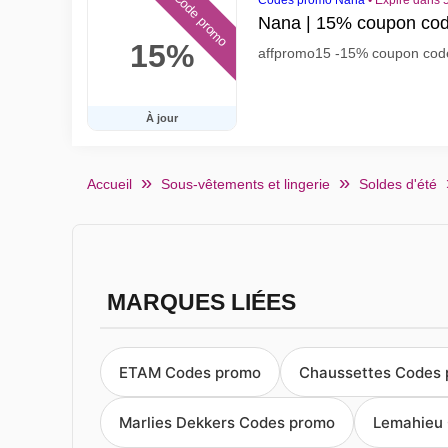
Code promo
Codes promo Nana
•
Expire dans 
Nana | 15% coupon co
15%
affpromo15 -15% coupon cod
À jour
Accueil
Sous-vêtements et lingerie
Soldes d'été
MARQUES LIÉES
ETAM Codes promo
Chaussettes Codes
Marlies Dekkers Codes promo
Lemahieu