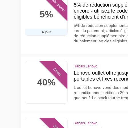
Code promo
5% de réduction supplém
encore - utilisez le code
5%
éligibles bénéficient d'
5% de réduction supplémentaire
lors du paiement; articles éli
À jour
de réduction supplémentaire sur
du paiement; articles éligible
Rabais Lenovo
Offres
Lenovo outlet offre jus
portables et fixes recon
40%
L outlet Lenovo vend des mod
reconditionnes certifies a 20
que neuf. Le stock tourne fr
Rabais Lenovo