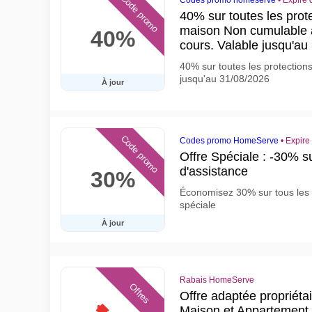
Code promo
Codes promo homeserve
•
Expire 
40% sur toutes les pro
maison Non cumulable 
40%
cours. Valable jusqu'au
40% sur toutes les protectio
jusqu'au 31/08/2026
À jour
Code promo
Codes promo HomeServe
•
Expire
Offre Spéciale : -30% su
d'assistance
30%
Économisez 30% sur tous les c
spéciale
À jour
Rabais HomeServe
Offres
Offre adaptée propriétair
Maison et Appartement