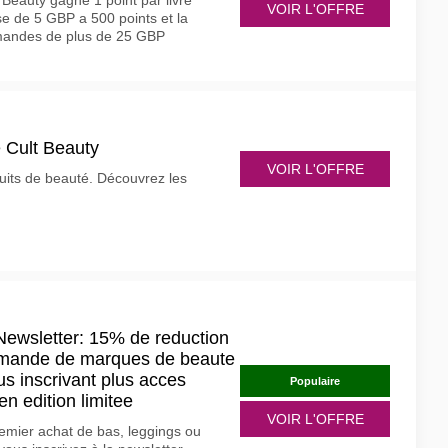
 Beauty gagne 1 point par livre
VOIR L'OFFRE
 de 5 GBP a 500 points et la
ommandes de plus de 25 GBP
e Cult Beauty
VOIR L'OFFRE
uits de beauté. Découvrez les
Newsletter: 15% de reduction
mmande de marques de beaute
s inscrivant plus acces
Populaire
en edition limitee
VOIR L'OFFRE
emier achat de bas, leggings ou