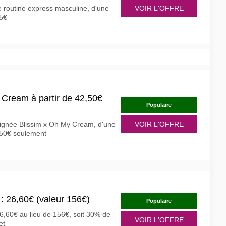
ne routine express masculine, d'une
VOIR L'OFFRE
15€
 Cream à partir de 42,50€
Populaire
signée Blissim x Oh My Cream, d'une
VOIR L'OFFRE
2,50€ seulement
: 26,60€ (valeur 156€)
Populaire
6,60€ au lieu de 156€, soit 30% de
VOIR L'OFFRE
et