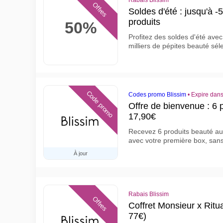
Rabais Blissim
Offres
Soldes d'été : jusqu'à -
produits
50%
Profitez des soldes d'été ave
milliers de pépites beauté sél
Code promo
Codes promo Blissim
•
Expire dans
Offre de bienvenue : 6 p
17,90€
Recevez 6 produits beauté au
avec votre première box, sa
À jour
Rabais Blissim
Offres
Coffret Monsieur x Ritua
77€)