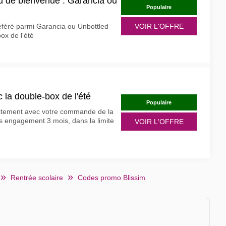
u de bienvenue : Garancia ou
Populaire
éféré parmi Garancia ou Unbottled
VOIR L'OFFRE
ox de l'été
c la double-box de l'été
Populaire
uitement avec votre commande de la
us engagement 3 mois, dans la limite
VOIR L'OFFRE
Rentrée scolaire
Codes promo Blissim