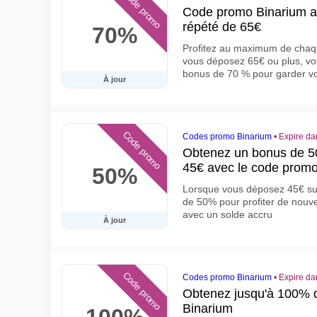
Code promo
Code promo Binarium a
répété de 65€
70%
Profitez au maximum de chaqu
vous déposez 65€ ou plus, v
bonus de 70 % pour garder votr
À jour
Code promo
Codes promo Binarium
•
Expire da
Obtenez un bonus de 50
45€ avec le code promo
50%
Lorsque vous déposez 45€ su
de 50% pour profiter de nouve
avec un solde accru
À jour
Code promo
Codes promo Binarium
•
Expire da
Obtenez jusqu'à 100% 
Binarium
100%