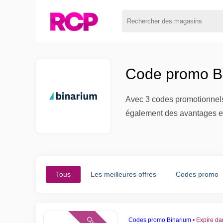
Code promo Bi
Avec 3 codes promotionnels
également des avantages exc
Tous
Les meilleures offres
Codes promo
Codes promo Binarium
•
Expire da