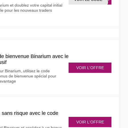
ium et doublez votre capital initial
e pour les nouveaux traders
e bienvenue Binarium avec le
sif
VOIR L'OFFRE
r Binarium, utilisez le code
onus de bienvenue spécial pour
avantage
 sans risque avec le code
VOIR L'OFFRE
el Binarium et accédez à un bonus