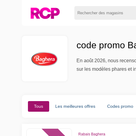
code promo Ba
En août 2026, nous recenson
sur les modèles phares et i
Tous
Les meilleures offres
Codes promo
Rabais Baghera