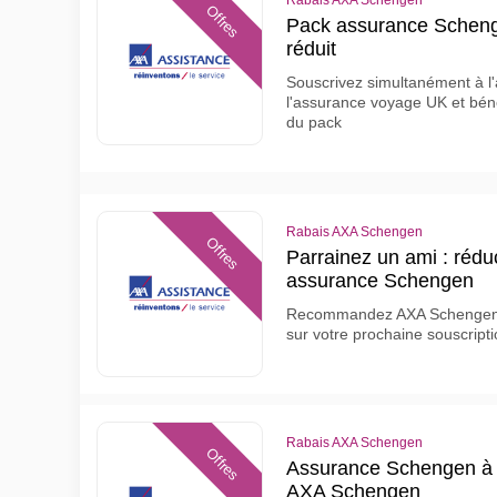
Rabais AXA Schengen
Offres
Pack assurance Schenge
réduit
Souscrivez simultanément à l
l'assurance voyage UK et bénéf
du pack
Rabais AXA Schengen
Offres
Parrainez un ami : rédu
assurance Schengen
Recommandez AXA Schengen à
sur votre prochaine souscrip
Rabais AXA Schengen
Offres
Assurance Schengen à ta
AXA Schengen