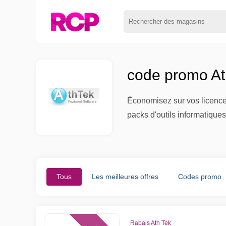
code promo At
Économisez sur vos licences
packs d'outils informatique
Tous
Les meilleures offres
Codes promo
Rabais Ath Tek