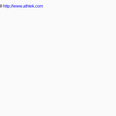
🌐
http://www.athtek.com