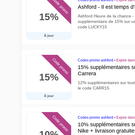
Code promo
Codes promo ashford
•
Expire dan
Ashford - Il est temps 
15%
Ashford Heure de la chance -
supplémentaire de 15% sur une 
code LUCKY15
À jour
Code promo
Codes promo ashford
•
Expire dans
15% supplémentaires sur
Carrera
15%
12% supplémentaires sur toute
le code CARR15
À jour
Code promo
Codes promo ashford
•
Expire dans
10% supplémentaires sur
Nike + livraison gratuite
10%