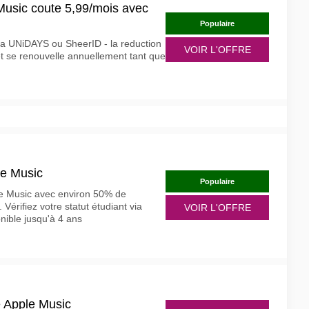
 Music coute 5,99/mois avec
Populaire
 via UNiDAYS ou SheerID - la reduction
VOIR L'OFFRE
t se renouvelle annuellement tant que
le Music
Populaire
le Music avec environ 50% de
. Vérifiez votre statut étudiant via
VOIR L'OFFRE
ible jusqu'à 4 ans
e Apple Music