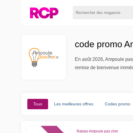
code promo Am
En août 2026, Ampoule pas ch
remise de bienvenue immédia
Tous
Les meilleures offres
Codes promo
Rabais Ampoule pas cher