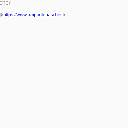
cher
🌐
https://www.ampoulepascher.fr