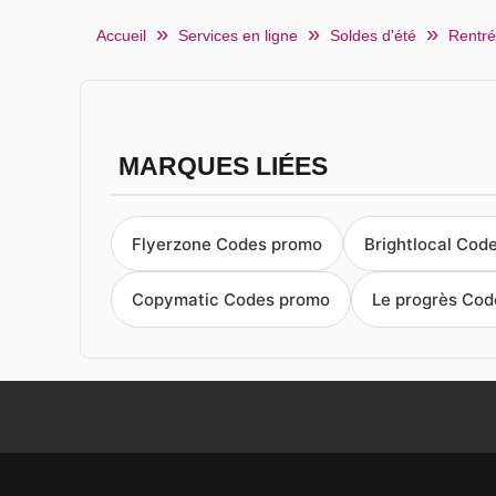
Accueil
Services en ligne
Soldes d'été
Rentré
MARQUES LIÉES
Flyerzone Codes promo
Brightlocal Cod
Copymatic Codes promo
Le progrès Co