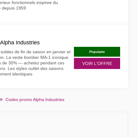
rieur fonctionnels inspiree du
e depuis 1959
 Alpha Industries
soldes de fin de saison en janvier et
Populaire
ion. La veste bomber MA-1 iconique
s de 30% — achetez pendant ces
VOIR L'OFFRE
ix. Les styles outlet des saisons
lement identiques
Codes promo Alpha Industries