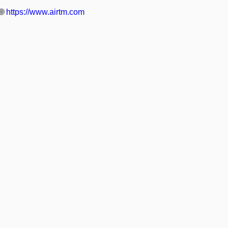
🌐
https://www.airtm.com