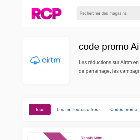
code promo Ai
Les réductions sur Airtm en
de parrainage, les campagne
Tous
Les meilleures offres
Codes promo
Rabais Airtm