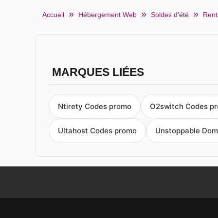
Accueil
Hébergement Web
Soldes d'été
Rent
MARQUES LIÉES
Ntirety Codes promo
O2switch Codes p
Ultahost Codes promo
Unstoppable Dom