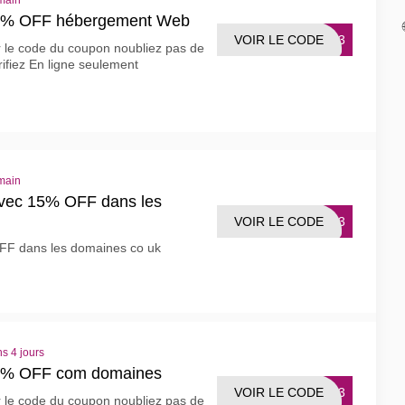
main
15% OFF hébergement Web
VOIR LE CODE
F123
r le code du coupon noubliez pas de
rifiez En ligne seulement
main
vec 15% OFF dans les
VOIR LE CODE
5123
F dans les domaines co uk
s 4 jours
5% OFF com domaines
VOIR LE CODE
5123
r le code du coupon noubliez pas de