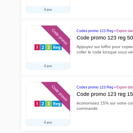
À jour
Code promo
Codes promo 123 Reg
•
Expire dan
Code promo 123 reg 5
Appuyez sur loffre pour copie
coller le code lorsque vous vé
À jour
Code promo
Codes promo 123 Reg
•
Expire dan
Code promo 123 reg 1
économisez 15% sur votre c
commande
À jour