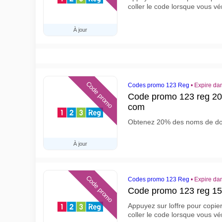
coller le code lorsque vous vé
À jour
Code promo
Codes promo 123 Reg
•
Expire dan
Code promo 123 reg 2
com
Obtenez 20% des noms de d
À jour
Code promo
Codes promo 123 Reg
•
Expire dan
Code promo 123 reg 1
Appuyez sur loffre pour copie
coller le code lorsque vous vé