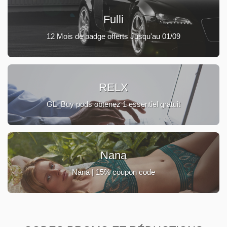
Fulli
12 Mois de badge offerts Jusqu'au 01/09
RELX
GL_Buy pods obtenez 1 essentiel gratuit
Nana
Nana | 15% coupon code